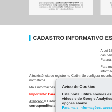
CADASTRO INFORMATIVO E
A Lei 1
das pen
Paraná,
Para ma
informa
A inexistência de registro no Cadin não configura recon
normativos.
Aviso de Cookies
Mais informações a respeito do Cadin Estadual podem s
Este portal utiliza cookies 
Importante: Para verificação de detalhes das suas pe
vídeos e do Google Analytics
Atenção:
O Cadin Estadual não possui serviço de con
opções abaixo.
correspondência oficial, faturas ou avisos de concess
Para mais informações, acess