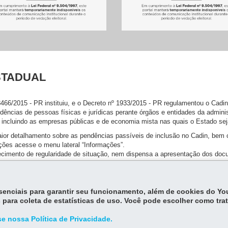
STADUAL
8466/2015 - PR instituiu, e o Decreto nº 1933/2015 - PR regulamentou o Cadin
dências de pessoas físicas e jurídicas perante órgãos e entidades da administ
 incluindo as empresas públicas e de economia mista nas quais o Estado seja
ior detalhamento sobre as pendências passíveis de inclusão no Cadin, bem
ções acesse o menu lateral “Informações”.
hecimento de regularidade de situação, nem dispensa a apresentação dos doc
er obtidas em Legislação e Perguntas e Respostas ou com o Serviço de Ate
essenciais para garantir seu funcionamento, além de cookies do Y
ndências, utilize o botão "Consulta Detalhada".
 para coleta de estatísticas de uso. Você pode escolher como tra
tato via telefone para informar inclusão ou alteração de status. As co
ionárias de serviços públicos ou por e-mail oficial.
e nossa Política de Privacidade.