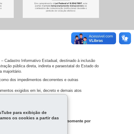
 – Cadastro Informativo Estadual, destinado à inclusão
ração pública direta, indireta e paraestatal do Estado do
 majoritário.
 como dos impedimentos decorrentes e outras
umentos exigidos em lei, decreto e demais atos
ndimento ao Cidadão – SAC.
ouTube para exibição de
tamos os cookies a partir das
municações oficiais do Cadin ocorrem somente por