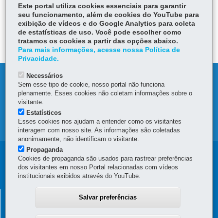
Este portal utiliza cookies essenciais para garantir
seu funcionamento, além de cookies do YouTube para
ÓRGÃO RESPONSÁVEL
exibição de vídeos e do Google Analytics para coleta
de estatísticas de uso. Você pode escolher como
DEIXE SUA OPINIÃO
tratamos os cookies a partir das opções abaixo.
Para mais informações, acesse nossa Política de
Privacidade.
Necessários
DENUNCIE CORRUPÇÃO
Sem esse tipo de cookie, nosso portal não funciona
plenamente. Esses cookies não coletam informações sobre o
OUVIDORIA
visitante.
Estatísticos
Esses cookies nos ajudam a entender como os visitantes
MAPA DO SITE
interagem com nosso site. As informações são coletadas
anonimamente, não identificam o visitante.
Propaganda
Navegação
Cookies de propaganda são usados para rastrear preferências
dos visitantes em nosso Portal relacionadas com vídeos
principal
institucionais exibidos através do YouTube.
SECRETARIA DA FAZENDA
Salvar preferências
Av. Vicente Machado, 445 - Centro
-
80420-902
-
Curitiba
-
PR