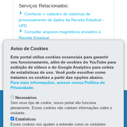
Serviços Relacionados:
Conhecer o cadastro de sistemas de
processamento de dados da Receita Estadual -
UPD
Consultar arquivos magnéticos enviados à
Receita Estadual
Aviso de Cookies
ÓRGÃO RESPONSÁVEL
Este portal utiliza cookies essenciais para garantir
seu funcionamento, além de cookies do YouTube para
PERGUNTAS FREQUENTES
exibição de vídeos e do Google Analytics para coleta
de estatísticas de uso. Você pode escolher como
DEIXE SUA OPINIÃO
tratamos os cookies a partir das opções abaixo.
Para mais informações, acesse nossa Política de
Privacidade.
Necessários
DENUNCIE CORRUPÇÃO
Sem esse tipo de cookie, nosso portal não funciona
plenamente. Esses cookies não coletam informações sobre o
OUVIDORIA
visitante.
Estatísticos
Esses cookies nos ajudam a entender como os visitantes
MAPA DO SITE