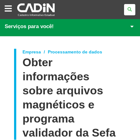
CADASTRO
INFORMATIVO
ESTADUAL
Serviços para você!
Empresa
Processamento de dados
Obter
informações
sobre arquivos
magnéticos e
programa
validador da Sefa