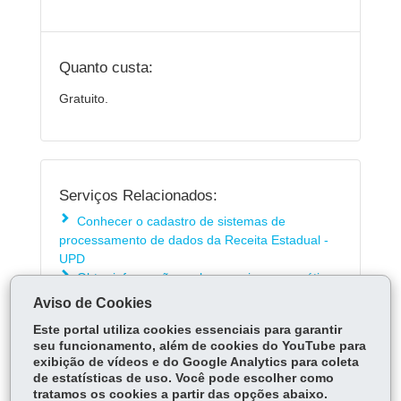
Quanto custa:
Gratuito.
Serviços Relacionados:
Conhecer o cadastro de sistemas de
processamento de dados da Receita Estadual -
UPD
Obter informações sobre arquivos magnéticos
e programa validador da Sefa
Aviso de Cookies
Este portal utiliza cookies essenciais para garantir
seu funcionamento, além de cookies do YouTube para
ÓRGÃO RESPONSÁVEL
exibição de vídeos e do Google Analytics para coleta
de estatísticas de uso. Você pode escolher como
DEIXE SUA OPINIÃO
tratamos os cookies a partir das opções abaixo.