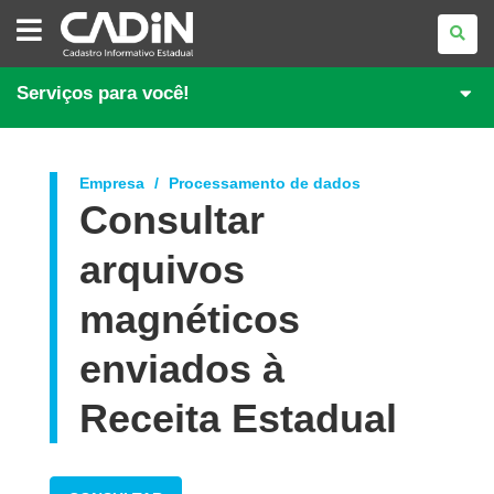
CADASTRO
INFORMATIVO
ESTADUAL
Serviços para você!
Empresa
Processamento de dados
Consultar
arquivos
magnéticos
enviados à
Receita Estadual