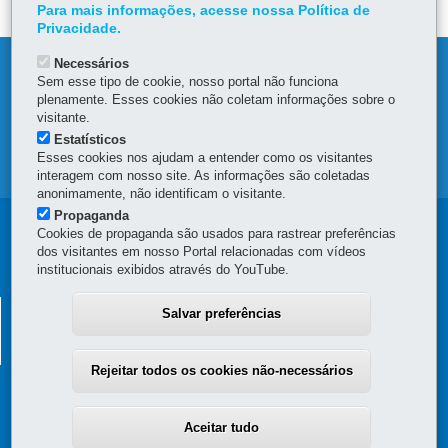
Para mais informações, acesse nossa Política de
Privacidade.
Necessários
DENUNCIE CORRUPÇÃO
Sem esse tipo de cookie, nosso portal não funciona
plenamente. Esses cookies não coletam informações sobre o
OUVIDORIA
visitante.
Estatísticos
Esses cookies nos ajudam a entender como os visitantes
MAPA DO SITE
interagem com nosso site. As informações são coletadas
anonimamente, não identificam o visitante.
Propaganda
Navegação
Cookies de propaganda são usados para rastrear preferências
dos visitantes em nosso Portal relacionadas com vídeos
principal
institucionais exibidos através do YouTube.
SECRETARIA DA FAZENDA
Salvar preferências
Av. Vicente Machado, 445 - Centro
-
80420-902
-
Curitiba
-
PR
MAPA
Rejeitar todos os cookies não-necessários
Aceitar tudo