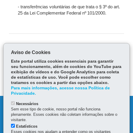
- transferências voluntárias de que trata o § 3º do art.
25 da Lei Complementar Federal nº 101/2000.
COMPARTILHE:
Aviso de Cookies
Fa
W
Este portal utiliza cookies essenciais para garantir
ce
ha
seu funcionamento, além de cookies do YouTube para
Tw
bo
ts
Voltar
Início
Imprimir
Baixar
exibição de vídeos e do Google Analytics para coleta
itt
ok
Ap
de estatísticas de uso. Você pode escolher como
er
tratamos os cookies a partir das opções abaixo.
p
Para mais informações, acesse nossa Política de
Privacidade.
Necessários
DENUNCIE CORRUPÇÃO
Sem esse tipo de cookie, nosso portal não funciona
plenamente. Esses cookies não coletam informações sobre o
OUVIDORIA
visitante.
Estatísticos
Esses cookies nos ajudam a entender como os visitantes
MAPA DO SITE