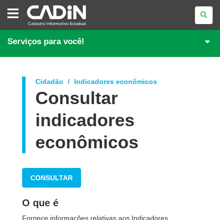
CADASTRO
INFORMATIVO
ESTADUAL
Serviços para você!
Cidadão
Indicadores econômicos
Consultar
indicadores
econômicos
CONSULTAR
O que é
Fornece informações relativas aos Indicadores