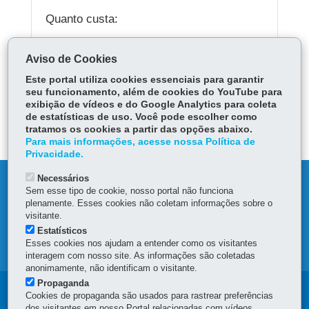
Quanto custa:
Gratuito.
Aviso de Cookies
Este portal utiliza cookies essenciais para garantir
seu funcionamento, além de cookies do YouTube para
ÓRGÃO RESPONSÁVEL
exibição de vídeos e do Google Analytics para coleta
de estatísticas de uso. Você pode escolher como
DEIXE SUA OPINIÃO
tratamos os cookies a partir das opções abaixo.
Para mais informações, acesse nossa Política de
Privacidade.
Necessários
DENUNCIE CORRUPÇÃO
Sem esse tipo de cookie, nosso portal não funciona
plenamente. Esses cookies não coletam informações sobre o
OUVIDORIA
visitante.
Estatísticos
Esses cookies nos ajudam a entender como os visitantes
MAPA DO SITE
interagem com nosso site. As informações são coletadas
anonimamente, não identificam o visitante.
Propaganda
Navegação
Cookies de propaganda são usados para rastrear preferências
dos visitantes em nosso Portal relacionadas com vídeos