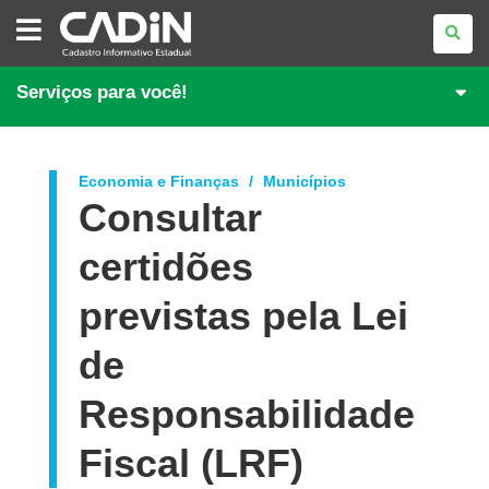
CADASTRO
INFORMATIVO
ESTADUAL
Serviços para você!
Economia e Finanças
Municípios
Consultar
certidões
previstas pela Lei
de
Responsabilidade
Fiscal (LRF)