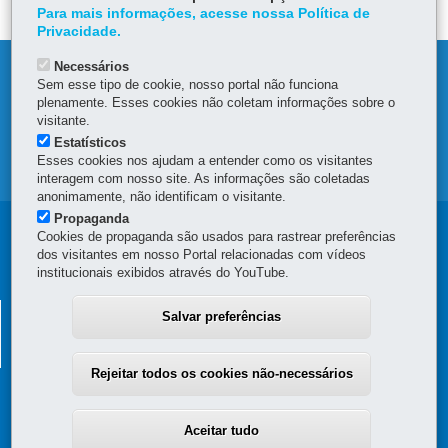
Para mais informações, acesse nossa Política de
Privacidade.
Necessários
DENUNCIE CORRUPÇÃO
Sem esse tipo de cookie, nosso portal não funciona
plenamente. Esses cookies não coletam informações sobre o
OUVIDORIA
visitante.
Estatísticos
Esses cookies nos ajudam a entender como os visitantes
MAPA DO SITE
interagem com nosso site. As informações são coletadas
anonimamente, não identificam o visitante.
Propaganda
Navegação
Cookies de propaganda são usados para rastrear preferências
dos visitantes em nosso Portal relacionadas com vídeos
principal
institucionais exibidos através do YouTube.
SECRETARIA DA FAZENDA
Salvar preferências
Av. Vicente Machado, 445 - Centro
-
80420-902
-
Curitiba
-
PR
MAPA
Rejeitar todos os cookies não-necessários
Aceitar tudo