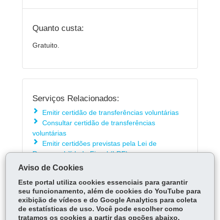
Quanto custa:
Gratuito.
Serviços Relacionados:
Emitir certidão de transferências voluntárias
Consultar certidão de transferências
voluntárias
Emitir certidões previstas pela Lei de
Responsabilidade Fiscal (LRF)
Confirmar certidões emitidas pela Sefa
Aviso de Cookies
Este portal utiliza cookies essenciais para garantir
seu funcionamento, além de cookies do YouTube para
ÓRGÃO RESPONSÁVEL
exibição de vídeos e do Google Analytics para coleta
de estatísticas de uso. Você pode escolher como
DEIXE SUA OPINIÃO
tratamos os cookies a partir das opções abaixo.