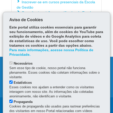
Inscrever-se em cursos presenciais da Escola
de Gestão
Consultar inscrições e certificados da Escola
de Gestão
Aviso de Cookies
Este portal utiliza cookies essenciais para garantir
seu funcionamento, além de cookies do YouTube para
ÓRGÃO RESPONSÁVEL
exibição de vídeos e do Google Analytics para coleta
de estatísticas de uso. Você pode escolher como
DEIXE SUA OPINIÃO
tratamos os cookies a partir das opções abaixo.
Para mais informações, acesse nossa Política de
Privacidade.
Necessários
DENUNCIE CORRUPÇÃO
Sem esse tipo de cookie, nosso portal não funciona
plenamente. Esses cookies não coletam informações sobre o
OUVIDORIA
visitante.
Estatísticos
Esses cookies nos ajudam a entender como os visitantes
MAPA DO SITE
interagem com nosso site. As informações são coletadas
anonimamente, não identificam o visitante.
Propaganda
Navegação
Cookies de propaganda são usados para rastrear preferências
dos visitantes em nosso Portal relacionadas com vídeos