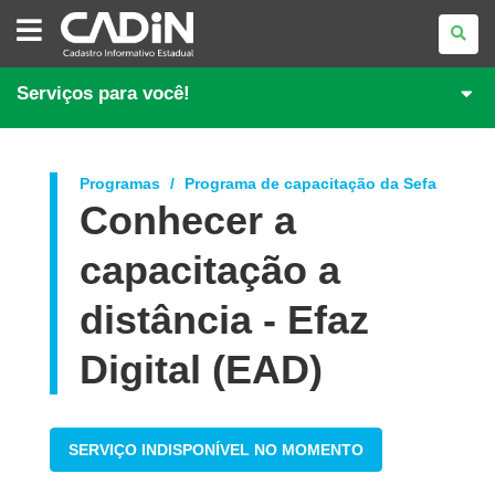
CADASTRO
INFORMATIVO
ESTADUAL
Serviços para você!
Programas
Programa de capacitação da Sefa
Conhecer a
capacitação a
distância - Efaz
Digital (EAD)
SERVIÇO INDISPONÍVEL NO MOMENTO