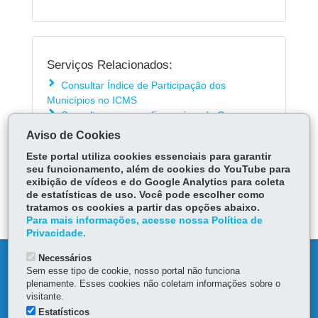
Serviços Relacionados:
Consultar Índice de Participação dos
Municípios no ICMS
Consultar repasses financeiros do Governo
Estadual aos municípios
Aviso de Cookies
Este portal utiliza cookies essenciais para garantir
seu funcionamento, além de cookies do YouTube para
ÓRGÃO RESPONSÁVEL
exibição de vídeos e do Google Analytics para coleta
de estatísticas de uso. Você pode escolher como
DEIXE SUA OPINIÃO
tratamos os cookies a partir das opções abaixo.
Para mais informações, acesse nossa Política de
Privacidade.
Necessários
DENUNCIE CORRUPÇÃO
Sem esse tipo de cookie, nosso portal não funciona
plenamente. Esses cookies não coletam informações sobre o
OUVIDORIA
visitante.
Estatísticos