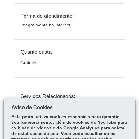
Forma de atendimento:
Integralmente na Internet
Quanto custa:
Gratuito.
Serviços Relacionados:
Cadastrar usuário da Escola de Gestão
Aviso de Cookies
Este portal utiliza cookies essenciais para garantir
seu funcionamento, além de cookies do YouTube para
ÓRGÃO RESPONSÁVEL
exibição de vídeos e do Google Analytics para coleta
de estatísticas de uso. Você pode escolher como
DEIXE SUA OPINIÃO