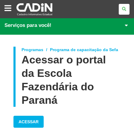
CADASTRO
INFORMATIVO
ESTADUAL
Serviços para você!
Programas
Programa de capacitação da Sefa
Acessar o portal
da Escola
Fazendária do
Paraná
ACESSAR