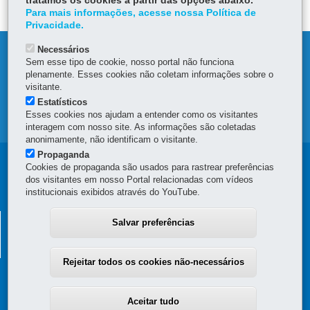
tratamos os cookies a partir das opções abaixo.
Para mais informações, acesse nossa Política de
Privacidade.
Necessários
DENUNCIE CORRUPÇÃO
Sem esse tipo de cookie, nosso portal não funciona
plenamente. Esses cookies não coletam informações sobre o
OUVIDORIA
visitante.
Estatísticos
Esses cookies nos ajudam a entender como os visitantes
MAPA DO SITE
interagem com nosso site. As informações são coletadas
anonimamente, não identificam o visitante.
Propaganda
Navegação
Cookies de propaganda são usados para rastrear preferências
dos visitantes em nosso Portal relacionadas com vídeos
principal
institucionais exibidos através do YouTube.
SECRETARIA DA FAZENDA
Salvar preferências
Av. Vicente Machado, 445 - Centro
-
80420-902
-
Curitiba
-
PR
MAPA
Rejeitar todos os cookies não-necessários
Aceitar tudo