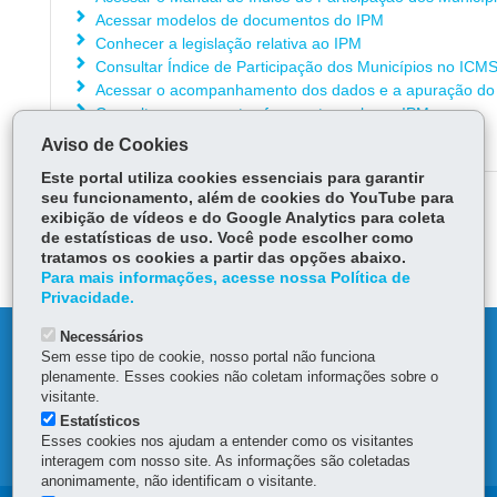
Acessar modelos de documentos do IPM
Conhecer a legislação relativa ao IPM
Consultar Índice de Participação dos Municípios no ICM
Acessar o acompanhamento dos dados e a apuração do
Consultar as perguntas frequentes sobre o IPM
Consultar o Fale Conosco - IPM
Aviso de Cookies
Este portal utiliza cookies essenciais para garantir
seu funcionamento, além de cookies do YouTube para
ÓRGÃO RESPONSÁVEL
exibição de vídeos e do Google Analytics para coleta
de estatísticas de uso. Você pode escolher como
DEIXE SUA OPINIÃO
tratamos os cookies a partir das opções abaixo.
Para mais informações, acesse nossa Política de
Privacidade.
Necessários
DENUNCIE CORRUPÇÃO
Sem esse tipo de cookie, nosso portal não funciona
plenamente. Esses cookies não coletam informações sobre o
OUVIDORIA
visitante.
Estatísticos
Esses cookies nos ajudam a entender como os visitantes
MAPA DO SITE
interagem com nosso site. As informações são coletadas
anonimamente, não identificam o visitante.