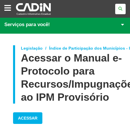
CADASTRO
INFORMATIVO
ESTADUAL
Serviços para você!
Legislação
Índice de Participação dos Municípios -
Acessar o Manual e-
Protocolo para
Recursos/Impugnaçõ
ao IPM Provisório
ACESSAR