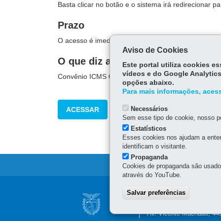
Basta clicar no botão e o sistema irá redirecionar p
Prazo
O acesso é imediato.
Aviso de Cookies
O que diz a lei
Este portal utiliza cookies 
vídeos e do Google Analytics
Convênio ICMS 09/2012 - Institui o Recopi Nacional
opções abaixo.
Para mais informações, acess
Necessários
ACESSAR
Sem esse tipo de cookie, nosso po
Estatísticos
Esses cookies nos ajudam a enten
identificam o visitante.
Propaganda
Cookies de propaganda são usados 
através do YouTube.
Navegação
Salvar preferências
SECRETARIA DA 
principal
Av. Vicente Machado, 445