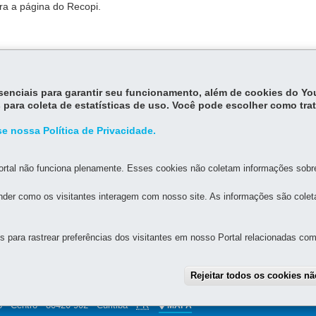
ara a página do Recopi.
essenciais para garantir seu funcionamento, além de cookies do Y
 para coleta de estatísticas de uso. Você pode escolher como tra
.
e nossa Política de Privacidade.
rtal não funciona plenamente. Esses cookies não coletam informações sobre 
der como os visitantes interagem com nosso site. As informações são cole
para rastrear preferências dos visitantes em nosso Portal relacionadas com 
MAPA D
Rejeitar todos os cookies n
FAZENDA
 - Centro
-
80420-902
-
Curitiba
-
PR
MAPA