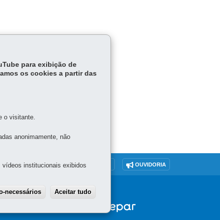
ouTube para exibição de
tamos os cookies a partir das
o visitante.
tadas anonimamente, não
vídeos institucionais exibidos
O SITE
DENUNCIE CORRUPÇÃO
OUVIDORIA
ão-necessários
Aceitar tudo
Withdraw consent