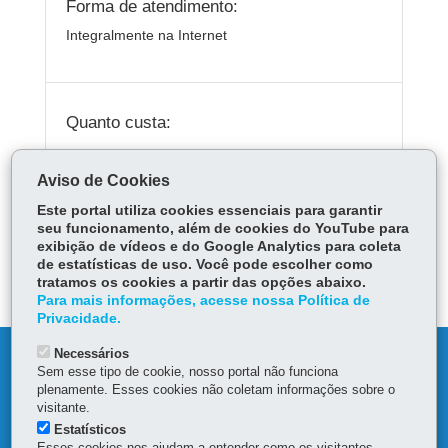
Forma de atendimento:
Integralmente na Internet
Quanto custa:
Gratuito.
Aviso de Cookies
Este portal utiliza cookies essenciais para garantir
seu funcionamento, além de cookies do YouTube para
ÓRGÃO RESPONSÁVEL
exibição de vídeos e do Google Analytics para coleta
de estatísticas de uso. Você pode escolher como
DEIXE SUA OPINIÃO
tratamos os cookies a partir das opções abaixo.
Para mais informações, acesse nossa Política de
Privacidade.
Necessários
DENUNCIE CORRUPÇÃO
Sem esse tipo de cookie, nosso portal não funciona
plenamente. Esses cookies não coletam informações sobre o
OUVIDORIA
visitante.
Estatísticos
Esses cookies nos ajudam a entender como os visitantes