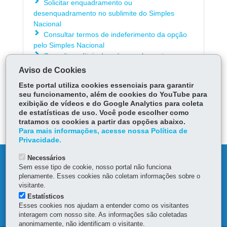
Solicitar enquadramento ou
desenquadramento no sublimite do Simples
Nacional
Consultar termos de indeferimento da opção
pelo Simples Nacional
Consultar editais de pré-cancelamento e
cancelamento da inscrição estadual
Aviso de Cookies
Este portal utiliza cookies essenciais para garantir
seu funcionamento, além de cookies do YouTube para
ÓRGÃO RESPONSÁVEL
exibição de vídeos e do Google Analytics para coleta
de estatísticas de uso. Você pode escolher como
DEIXE SUA OPINIÃO
tratamos os cookies a partir das opções abaixo.
Para mais informações, acesse nossa Política de
Privacidade.
Necessários
DENUNCIE CORRUPÇÃO
Sem esse tipo de cookie, nosso portal não funciona
plenamente. Esses cookies não coletam informações sobre o
OUVIDORIA
visitante.
Estatísticos
Esses cookies nos ajudam a entender como os visitantes
MAPA DO SITE
interagem com nosso site. As informações são coletadas
anonimamente, não identificam o visitante.