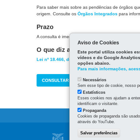
Para saber mais sobre as pendências de órgãos que
origem. Consulte os
Órgãos Integrados
para infor
Prazo
A consulta é imediata.
Aviso de Cookies
O que diz a lei
Este portal utiliza cookies 
vídeos e do Google Analytics
Lei nº 18.466, de 24 de abril de 2015
opções abaixo.
Para mais informações, acess
Necessários
CONSULTAR
Sem esse tipo de cookie, nosso po
Estatísticos
Esses cookies nos ajudam a enten
identificam o visitante.
Propaganda
Cookies de propaganda são usados 
através do YouTube.
Navegação
Salvar preferências
SECRETARIA DA 