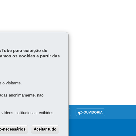
ouTube para exibição de
tamos os cookies a partir das
o visitante.
tadas anonimamente, não
vídeos institucionais exibidos
O SITE
DENUNCIE CORRUPÇÃO
OUVIDORIA
ão-necessários
Aceitar tudo
Withdraw consent