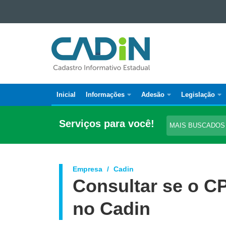
Ir para o conteúdo
Ir para a navegação
CADASTRO
Ir para a busca
INFORMATIVO
Mapa do site
ESTADUAL
Inicial
Informações
Adesão
Legislação
Navegação
principal
Serviços para você!
MAIS BUSCADO
LEGISLAÇÃO
Empresa
Cadin
Consultar se o CP
no Cadin