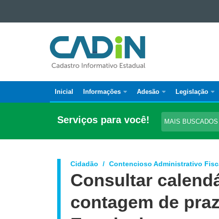
Ir para o conteúdo
Ir para a navegação
CADASTRO
Ir para a busca
INFORMATIVO
Mapa do site
ESTADUAL
Inicial
Informações
Adesão
Legislação
Navegação
principal
Serviços para você!
MAIS BUSCADO
LEGISLAÇÃO
Cidadão
Contencioso Administrativo Fisc
Consultar calendá
contagem de praz