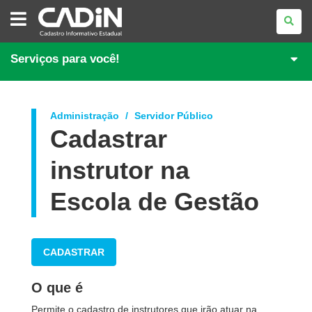
CADASTRO
INFORMATIVO
ESTADUAL
Serviços para você!
Administração
Servidor Público
Cadastrar
instrutor na
Escola de Gestão
CADASTRAR
O que é
Permite o cadastro de instrutores que irão atuar na