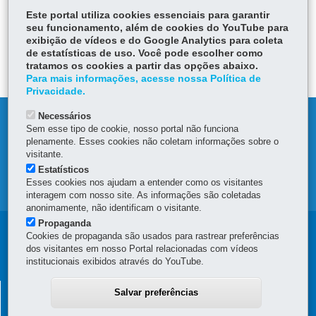
Este portal utiliza cookies essenciais para garantir
seu funcionamento, além de cookies do YouTube para
ÓRGÃO RESPONSÁVEL
exibição de vídeos e do Google Analytics para coleta
de estatísticas de uso. Você pode escolher como
DEIXE SUA OPINIÃO
tratamos os cookies a partir das opções abaixo.
Para mais informações, acesse nossa Política de
Privacidade.
Necessários
DENUNCIE CORRUPÇÃO
Sem esse tipo de cookie, nosso portal não funciona
plenamente. Esses cookies não coletam informações sobre o
OUVIDORIA
visitante.
Estatísticos
Esses cookies nos ajudam a entender como os visitantes
MAPA DO SITE
interagem com nosso site. As informações são coletadas
anonimamente, não identificam o visitante.
Propaganda
Navegação
Cookies de propaganda são usados para rastrear preferências
dos visitantes em nosso Portal relacionadas com vídeos
principal
institucionais exibidos através do YouTube.
SECRETARIA DA FAZENDA
Salvar preferências
Av. Vicente Machado, 445 - Centro
-
80420-902
-
Curitiba
-
PR